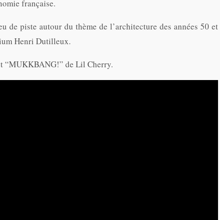
nomie française.
eu de piste autour du thème de l’architecture des années 50 et
rium Henri Dutilleux.
d et “MUKKBANG!” de Lil Cherry.