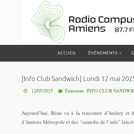
Passer
vers
le
contenu
Passer
ACCUEIL
ÉVÉNEMENTS
G
vers
le
contenu
[Info Club Sandwich] Lundi 12 mai 202
12/05/2025
Émissions
,
INFO CLUB SANDWI
Aujourd’hui, Rémi va à la rencontre d’Audrey et d
d’Amiens
Métropole et des “samedis de l’info” lancé