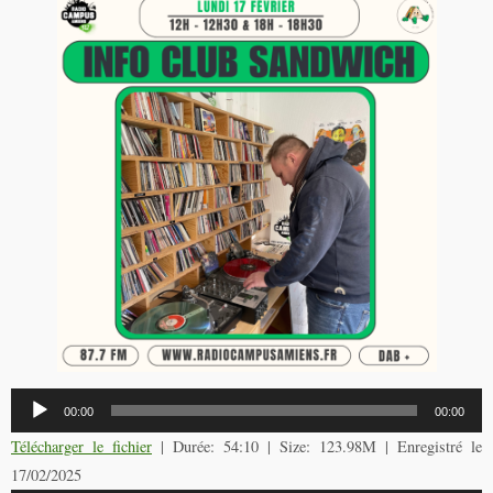
Lecteur
00:00
00:00
audio
Télécharger le fichier
| Durée: 54:10 | Size: 123.98M | Enregistré le
17/02/2025