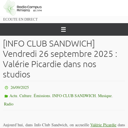
Passer
vers
le
ECOUTE EN DIRECT
contenu
[INFO CLUB SANDWICH]
Vendredi 26 septembre 2025 :
Valérie Picardie dans nos
studios
26/09/2025
,
,
,
,
,
Actu
Culture
Émissions
INFO CLUB SANDWICH
Musique
Radio
Aujourd’hui, dans Info Club Sandwich, on accueille
Valérie Picardie
dans