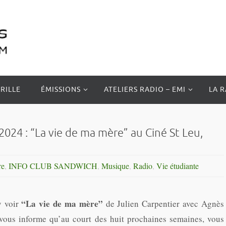
RILLE
ÉMISSIONS
ATELIERS RADIO – EMI
LA 
24 : “La vie de ma mère” au Ciné St Leu,
re
,
INFO CLUB SANDWICH
,
Musique
,
Radio
,
Vie étudiante
“La vie de ma mère”
 voir
de Julien Carpentier avec Agnès
 vous informe qu’au court des huit prochaines semaines, vous