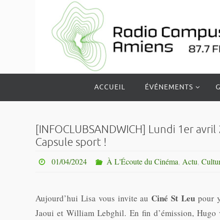
Passer
vers
le
contenu
Passer
ACCUEIL
ÉVÉNEMENTS
G
vers
le
contenu
[INFOCLUBSANDWICH] Lundi 1er avril 20
Capsule sport !
01/04/2024
À L'Écoute du Cinéma
,
Actu
,
Cultu
Ciné St Leu
Aujourd’hui Lisa vous invite au
pour y
Jaoui et William Lebghil. En fin d’émission, Hugo