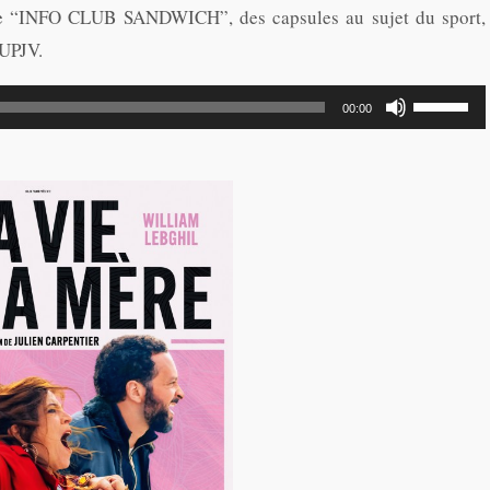
nne “INFO CLUB SANDWICH”, des capsules au sujet du sport,
’UPJV.
Utilisez
00:00
les
flèches
haut/bas
pour
augmente
ou
diminuer
le
volume.