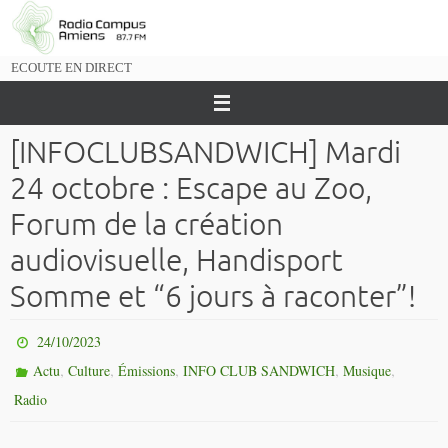
Passer
vers
le
ECOUTE EN DIRECT
contenu
[INFOCLUBSANDWICH] Mardi
24 octobre : Escape au Zoo,
Forum de la création
audiovisuelle, Handisport
Somme et “6 jours à raconter”!
24/10/2023
,
,
,
,
,
Actu
Culture
Émissions
INFO CLUB SANDWICH
Musique
Radio