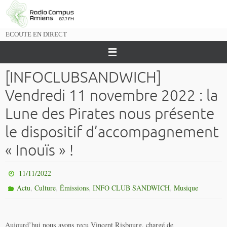
Passer
vers
le
ECOUTE EN DIRECT
contenu
[INFOCLUBSANDWICH]
Vendredi 11 novembre 2022 : la
Lune des Pirates nous présente
le dispositif d’accompagnement
« Inouïs » !
11/11/2022
,
,
,
,
Actu
Culture
Émissions
INFO CLUB SANDWICH
Musique
Aujourd’hui nous avons reçu Vincent Risbourg, chargé de