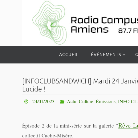
Passer
vers
le
contenu
Passer
ACCUEIL
ÉVÉNEMENTS
G
vers
le
contenu
[INFOCLUBSANDWICH] Mardi 24 Janvier 
Lucide !
24/01/2023
Actu
,
Culture
,
Émissions
,
INFO C
Rêve L
Épisode 2 de la mini-série sur la galerie “
collectif Cache-Misère.