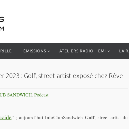
RILLE
ÉMISSIONS
ATELIERS RADIO – EMI
LA 
2023 : Golf, street-artist exposé chez Rêve
LUB SANDWICH
,
Podcast
ucide
Golf
” ; aujourd’hui InfoClubSandwich
, street-artist du