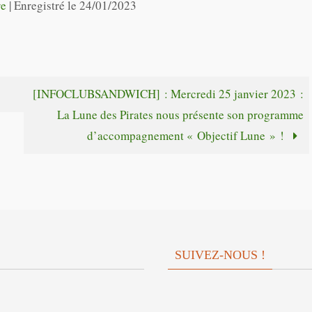
re
|
Enregistré le 24/01/2023
pour
flèches
augmente
haut/bas
ou
pour
diminuer
augmente
[INFOCLUBSANDWICH] : Mercredi 25 janvier 2023 :
le
ou
La Lune des Pirates nous présente son programme
volume.
diminuer
d’accompagnement « Objectif Lune » !
le
volume.
SUIVEZ-NOUS !