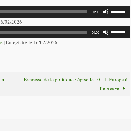
Utilisez
00:00
les
 16/02/2026
flèches
Utilisez
00:00
haut/bas
les
re
|
Enregistré le 16/02/2026
pour
flèches
augmente
haut/bas
ou
pour
diminuer
augmente
la
Expresso de la politique : épisode 10 – L’Europe à
le
ou
l’épreuve
volume.
diminuer
le
volume.