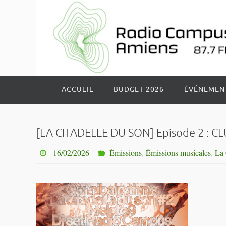
Passer
vers
le
contenu
Passer
ACCUEIL
BUDGET 2026
ÉVÉNEMEN
vers
le
contenu
[LA CITADELLE DU SON] Episode 2 : C
16/02/2026
Émissions
,
Émissions musicales
,
La 