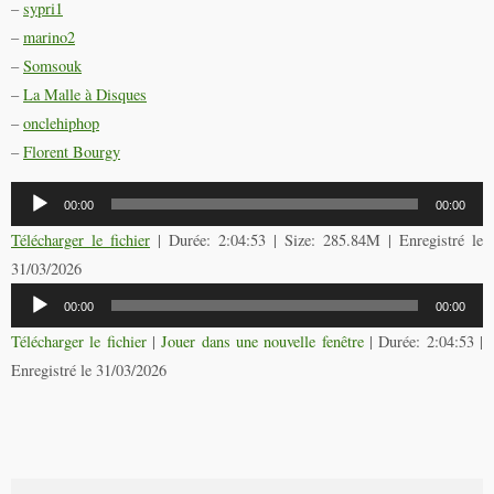
–
sypri1
–
marino2
–
Somsouk
–
La Malle à Disques
–
onclehiphop
–
Florent Bourgy
Lecteur
00:00
00:00
audio
Télécharger le fichier
| Durée: 2:04:53 | Size: 285.84M | Enregistré le
31/03/2026
Lecteur
00:00
00:00
audio
Télécharger le fichier
|
Jouer dans une nouvelle fenêtre
|
Durée: 2:04:53
|
Enregistré le 31/03/2026