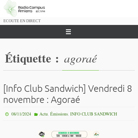
Passer
vers
le
ECOUTE EN DIRECT
contenu
Étiquette :
agoraé
[Info Club Sandwich] Vendredi 8
novembre : Agoraé
,
,
08/11/2024
Actu
Émissions
INFO CLUB SANDWICH