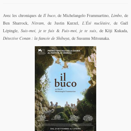
Avec les chroniques de
Il buco
, de Michelangelo Frammartino,
Limbo
, de
Ben Sharrock,
Nitram
, de Justin Kurzel,
L’Été nucléaire
, de Gaël
Lépingle,
Suis-moi, je te fuis
&
Fuis-moi, je te suis
, de Kôji Kukada,
Détective Conan : la fiancée de Shibuya
, de Susumu Mitsunaka.