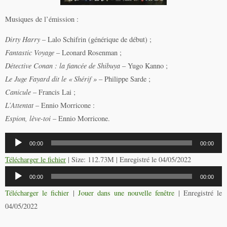
Musiques de l’émission :
Dirty Harry
– Lalo Schifrin (générique de début) ;
Fantastic Voyage
– Leonard Rosenman ;
Détective Conan : la fiancée de Shibuya
– Yugo Kanno ;
Le Juge Fayard dit le « Shérif »
– Philippe Sarde ;
Canicule
– Francis Lai ;
L’Attentat
– Ennio Morricone :
Espion, lève-toi
– Ennio Morricone.
Lecteur
00:00
00:00
audio
Télécharger le fichier
| Size: 112.73M | Enregistré le 04/05/2022
Lecteur
00:00
00:00
audio
Télécharger le fichier
|
Jouer dans une nouvelle fenêtre
|
Enregistré le
04/05/2022