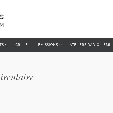
TS
GRILLE
ÉMISSIONS
ATELIERS RADIO – EMI
irculaire