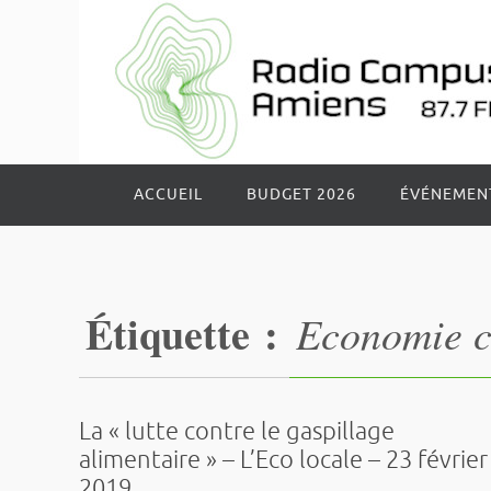
Passer
vers
le
contenu
Passer
ACCUEIL
BUDGET 2026
ÉVÉNEMEN
vers
le
contenu
Étiquette :
Economie c
La « lutte contre le gaspillage
alimentaire » – L’Eco locale – 23 février
2019