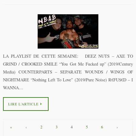
LA PLAYLIST DE CETTE SEMAINE: DEEZ NUTS – AXE TO
GRIND / CROOKED SMILE “You Got Me Fucked up” (2019/Century
Media) COUNTERPARTS – SEPARATE WOUNDS / WINGS OF
NIGHTMARE “Nothing Left To Love” (2019/Pure Noise) R€FU$€D – I
WANNA…
LIRE L’ARTICLE
«
‹
2
3
4
5
6
›