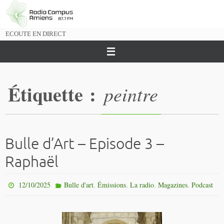
Passer
vers
le
ECOUTE EN DIRECT
contenu
Étiquette :
peintre
Bulle d’Art – Episode 3 –
Raphaël
,
,
,
,
12/10/2025
Bulle d'art
Émissions
La radio
Magazines
Podcast