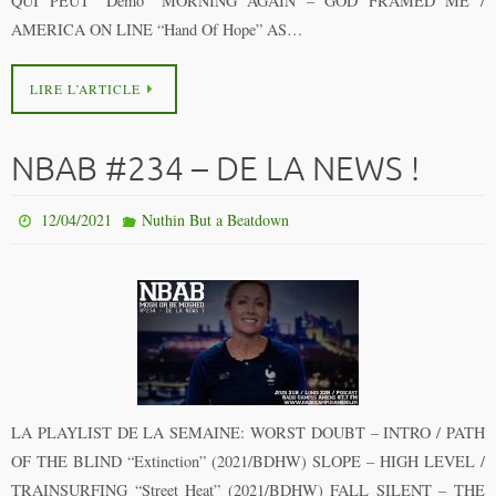
QUI PEUT “Demo” MORNING AGAIN – GOD FRAMED ME /
AMERICA ON LINE “Hand Of Hope” AS…
LIRE L’ARTICLE
NBAB #234 – DE LA NEWS !
12/04/2021
Nuthin But a Beatdown
LA PLAYLIST DE LA SEMAINE: WORST DOUBT – INTRO / PATH
OF THE BLIND “Extinction” (2021/BDHW) SLOPE – HIGH LEVEL /
TRAINSURFING “Street Heat” (2021/BDHW) FALL SILENT – THE