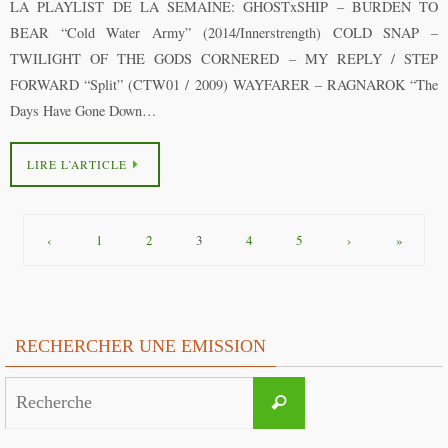
LA PLAYLIST DE LA SEMAINE: GHOSTxSHIP – BURDEN TO
BEAR “Cold Water Army” (2014/Innerstrength) COLD SNAP –
TWILIGHT OF THE GODS CORNERED – MY REPLY / STEP
FORWARD “Split” (CTW01 / 2009) WAYFARER – RAGNAROK “The
Days Have Gone Down…
LIRE L’ARTICLE
‹
1
2
3
4
5
›
»
RECHERCHER UNE EMISSION
Search
Recherche
for: