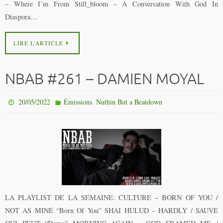
– Where I’m From Still_bloom – A Conversation With God In
Diaspora…
LIRE L’ARTICLE
NBAB #261 – DAMIEN MOYAL
,
20/05/2022
Émissions
Nuthin But a Beatdown
LA PLAYLIST DE LA SEMAINE: CULTURE – BORN OF YOU /
NOT AS MINE “Born Of You” SHAI HULUD – HARDLY / SAUVE