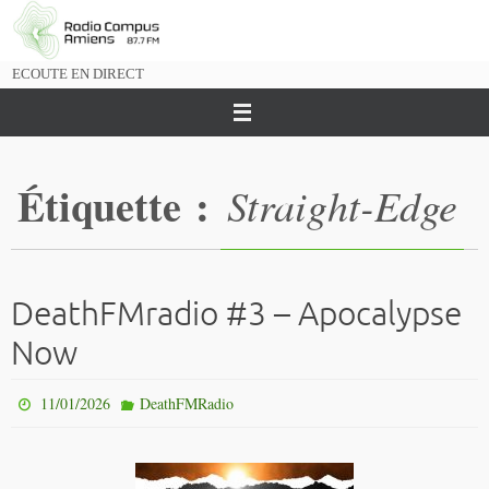
Passer
vers
le
ECOUTE EN DIRECT
contenu
Étiquette :
Straight-Edge
DeathFMradio #3 – Apocalypse
Now
11/01/2026
DeathFMRadio