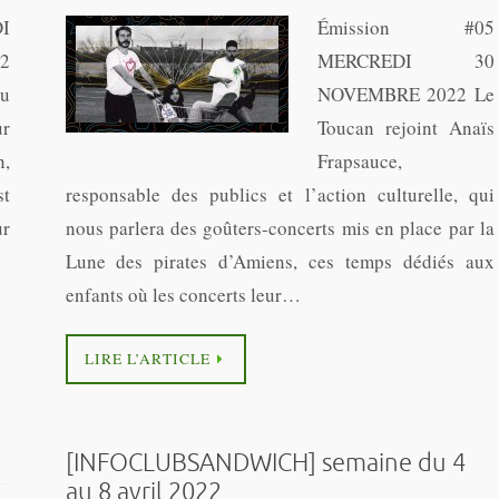
DI
Émission #05
2
MERCREDI 30
au
NOVEMBRE 2022 Le
r
Toucan rejoint Anaïs
n,
Frapsauce,
st
responsable des publics et l’action culturelle, qui
ur
nous parlera des goûters-concerts mis en place par la
Lune des pirates d’Amiens, ces temps dédiés aux
enfants où les concerts leur…
LIRE L’ARTICLE
[INFOCLUBSANDWICH] semaine du 4
au 8 avril 2022