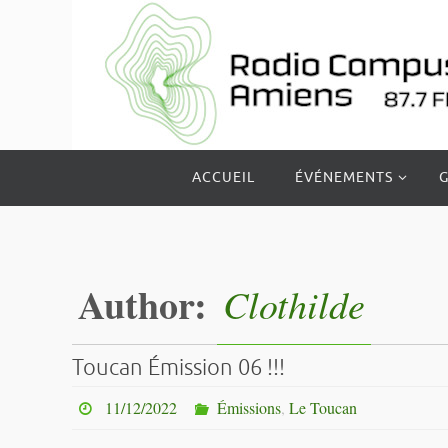
Passer
vers
le
contenu
Passer
ACCUEIL
ÉVÉNEMENTS
G
vers
le
contenu
Author:
Clothilde
Toucan Émission 06 !!!
11/12/2022
Émissions
,
Le Toucan