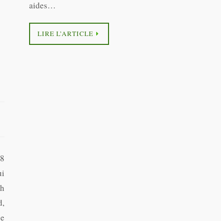
aides…
LIRE L’ARTICLE
28
ui
ch
d,
e