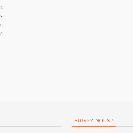
la
-
lm
 à
SUIVEZ-NOUS !