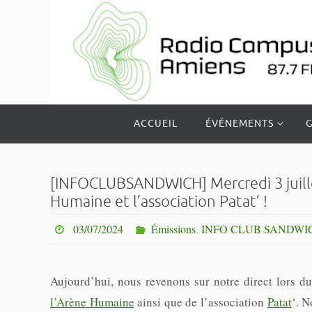
Passer
vers
le
contenu
Passer
ACCUEIL
ÉVÉNEMENTS
G
vers
le
contenu
[INFOCLUBSANDWICH] Mercredi 3 juillet
Humaine et l’association Patat’ !
03/07/2024
Émissions
,
INFO CLUB SANDWI
Aujourd’hui, nous revenons sur notre direct lors d
l’Arène Humaine
ainsi que de l’association
Patat
‘. N