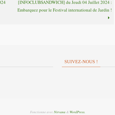
024
[INFOCLUBSANDWICH] du Jeudi 04 Juillet 2024 :
le
ou
Embarquez pour le Festival international de Jardin !
volume.
diminuer
le
volume.
SUIVEZ-NOUS !
Fonctionne avec
Nirvana
&
WordPress.