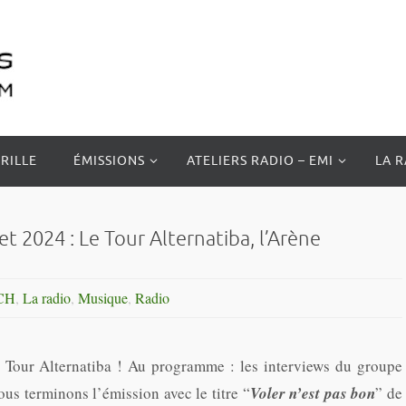
RILLE
ÉMISSIONS
ATELIERS RADIO – EMI
LA 
 2024 : Le Tour Alternatiba, l’Arène
CH
,
La radio
,
Musique
,
Radio
u Tour Alternatiba ! Au programme : les interviews du groupe
ous terminons l’émission avec le titre “
Voler n’est pas bon
” de