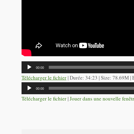
Lecteur
00:00
audio
Télécharger le fichier
| Durée: 34:23 | Size: 78.69M |
Lecteur
00:00
audio
Télécharger le fichier
|
Jouer dans une nouvelle fenêt