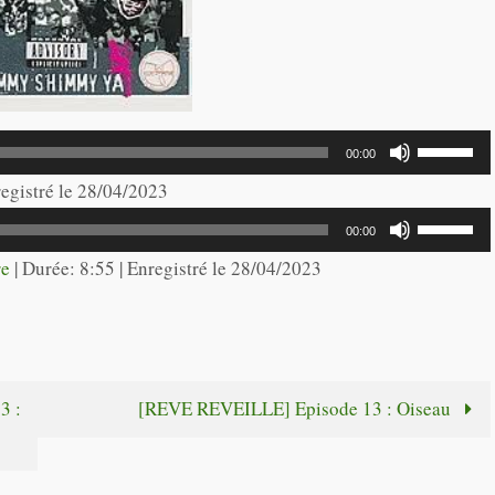
Utilisez
00:00
les
registré le 28/04/2023
flèches
Utilisez
00:00
haut/bas
les
re
|
Durée: 8:55
|
Enregistré le 28/04/2023
pour
flèches
augmente
haut/bas
ou
pour
diminuer
augmente
3 :
[REVE REVEILLE] Episode 13 : Oiseau
le
ou
volume.
diminuer
le