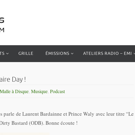
TS
GRILLE
ÉMISSIONS
ATELIERS RADIO – EMI
ire Day !
Malle à Disque
,
Musique
,
Podcast
s parle de Laurent Bardainne et Prince Waly avec leur titre “Le
Dirty Bastard (ODB). Bonne écoute !