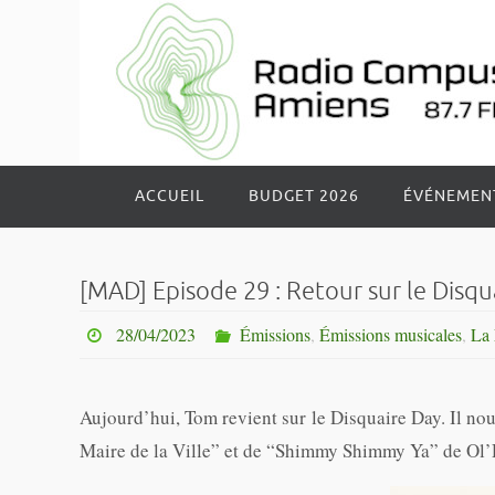
Passer
vers
le
contenu
Passer
ACCUEIL
BUDGET 2026
ÉVÉNEMEN
vers
le
contenu
[MAD] Episode 29 : Retour sur le Disqua
28/04/2023
Émissions
,
Émissions musicales
,
La 
Aujourd’hui, Tom revient sur le Disquaire Day. Il nou
Maire de la Ville” et de “Shimmy Shimmy Ya” de Ol’