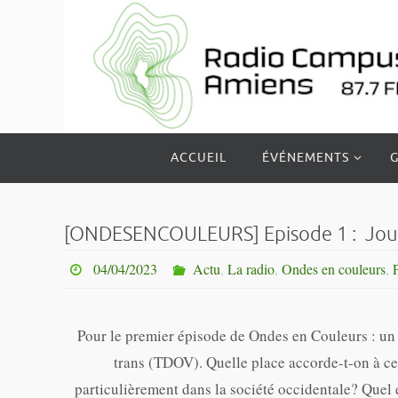
Passer
vers
le
contenu
Passer
ACCUEIL
ÉVÉNEMENTS
G
vers
le
contenu
[ONDESENCOULEURS] Episode 1 : Journé
04/04/2023
Actu
,
La radio
,
Ondes en couleurs
,
Pour le premier épisode de Ondes en Couleurs : un f
trans (TDOV). Quelle place accorde-t-on à ces
particulièrement dans la société occidentale? Quel e