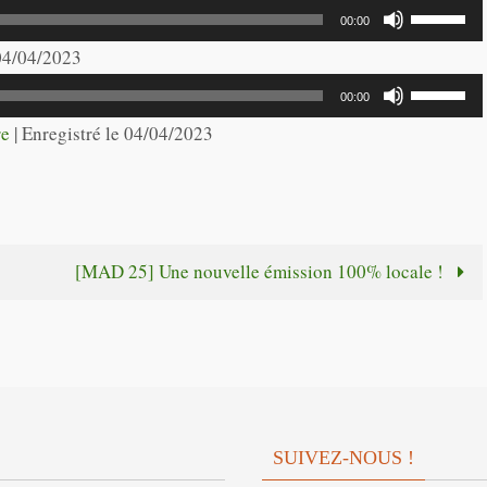
Utilisez
00:00
les
 04/04/2023
flèches
Utilisez
00:00
haut/bas
les
re
|
Enregistré le 04/04/2023
pour
flèches
augmente
haut/bas
ou
pour
diminuer
augmente
[MAD 25] Une nouvelle émission 100% locale !
le
ou
volume.
diminuer
le
volume.
SUIVEZ-NOUS !