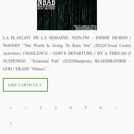
LA PLAYLIST DE LA SEMAINE: VEIN.FM – INSIDE DESIGN /
WAVERY “The World Is Going To Ruin You” (2022/Closed Casket
Activities) 156/SILENCE – GOD’S DEPARTURE / BY A THREAD (I
SUSPEND)0 “Irrational Pull” (2020/Sharptone) BLOODBATHER –
GOD / ERASE “Silence”…
LIRE L’ARTICLE
«
‹
2
3
4
5
6
›
»