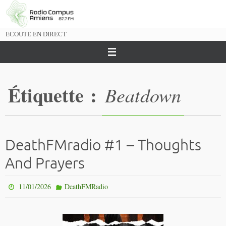
Passer
vers
le
ECOUTE EN DIRECT
contenu
Étiquette :
Beatdown
DeathFMradio #1 – Thoughts
And Prayers
11/01/2026
DeathFMRadio