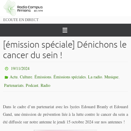
Passer
vers
le
ECOUTE EN DIRECT
contenu
[émission spéciale] Dénichons le
cancer du sein !
19/11/2024
,
,
,
,
,
,
Actu
Culture
Émissions
Émissions spéciales
La radio
Musique
,
,
Partenariats
Podcast
Radio
Dans le cadre d’un partenariat avec les lycées Edouard Branly et Edouard
Gand, une émission de prévention liée à la lutte contre le cancer du sein a
été diffusée sur notre antenne le jeudi 15 octobre 2024 sur nos antennes !