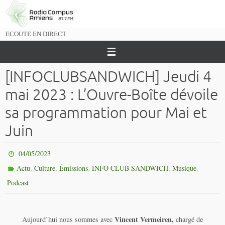
Passer
vers
le
ECOUTE EN DIRECT
contenu
[INFOCLUBSANDWICH] Jeudi 4
mai 2023 : L’Ouvre-Boîte dévoile
sa programmation pour Mai et
Juin
04/05/2023
,
,
,
,
,
Actu
Culture
Émissions
INFO CLUB SANDWICH
Musique
Podcast
Vincent Vermeiren,
Aujourd’hui nous sommes avec
chargé de