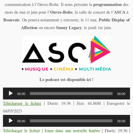
programmation
communication à l’Ouvre-Boîte. Il nous présente la
des
Ouvre-Boîte
ASCA
mois de mai et juin pour l’
, la salle de concert de l’
à
Beauvais
Public Display of
. On pourra notamment y retrouver, le 11 mai,
Affection
Sunny Legacy
ou encore
, le jeudi 1er juin.
Le podcast est disponible ici !
Lecteur
00:00
00:00
audio
Télécharger le fichier
| Durée: 19:36 | Size: 44.86M | Enregistré le
04/05/2023
Lecteur
00:00
00:00
audio
Télécharger le fichier
|
Jouer dans une nouvelle fenêtre
|
Durée: 19:36
|