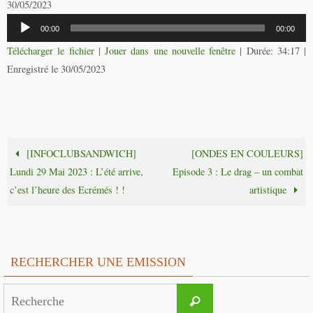
30/05/2023
Lecteur
00:00
00:00
audio
Télécharger le fichier
|
Jouer dans une nouvelle fenêtre
|
Durée: 34:17
|
Enregistré le 30/05/2023
[INFOCLUBSANDWICH]
[ONDES EN COULEURS]
Lundi 29 Mai 2023 : L’été arrive,
Episode 3 : Le drag – un combat
c’est l’heure des Ecrémés ! !
artistique
RECHERCHER UNE EMISSION
Search
Recherche
for: