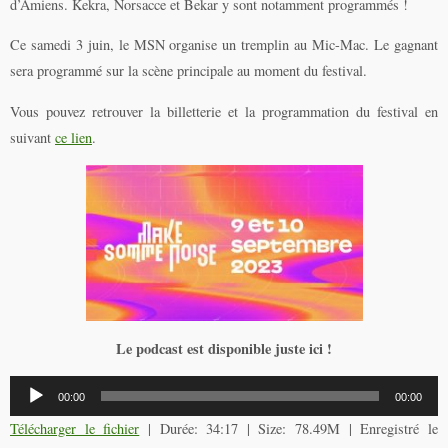
d’Amiens. Kekra, Norsacce et Bekar y sont notamment programmés !
Ce samedi 3 juin, le MSN organise un tremplin au Mic-Mac. Le gagnant
sera programmé sur la scène principale au moment du festival.
Vous pouvez retrouver la billetterie et la programmation du festival en
suivant
ce lien
.
Le podcast est disponible juste ici !
Lecteur
00:00
00:00
audio
Télécharger le fichier
| Durée: 34:17 | Size: 78.49M | Enregistré le