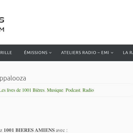
RILLE
ÉMISSIONS
ATELIERS RADIO – EMI
LA 
 Appalooza
Les lives de 1001 Bières
,
Musique
,
Podcast
,
Radio
𝟎𝟏 𝐁𝐈𝐄𝐑𝐄𝐒 𝐀𝐌𝐈𝐄𝐍𝐒 avec :