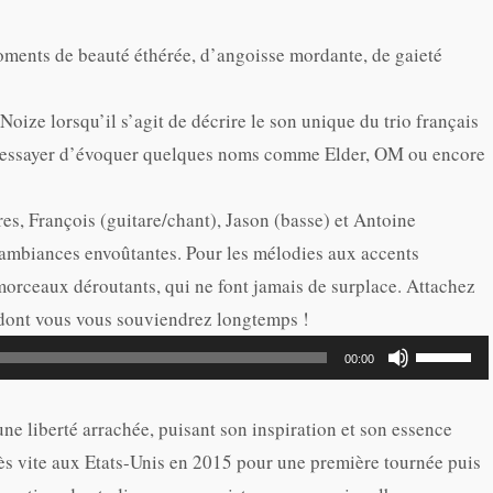
ments de beauté éthérée, d’angoisse mordante, de gaieté
 Noize lorsqu’il s’agit de décrire le son unique du trio français
si essayer d’évoquer quelques noms comme Elder, OM ou encore
es, François (guitare/chant), Jason (basse) et Antoine
s ambiances envoûtantes. Pour les mélodies aux accents
s morceaux déroutants, qui ne font jamais de surplace. Attachez
 dont vous vous souviendrez longtemps !
Utilisez
00:00
les
flèches
une liberté arrachée, puisant son inspiration et son essence
haut/bas
rès vite aux Etats-Unis en 2015 pour une première tournée puis
pour