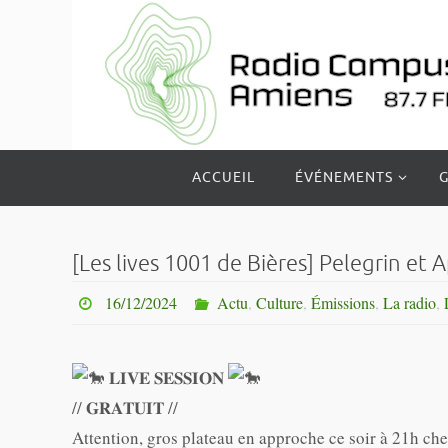
Passer
vers
le
contenu
Passer
ACCUEIL
ÉVÉNEMENTS
G
vers
le
contenu
[Les lives 1001 de Bières] Pelegrin et
16/12/2024
Actu
,
Culture
,
Émissions
,
La radio
,
𝐋𝐈𝐕𝐄 𝐒𝐄𝐒𝐒𝐈𝐎𝐍
// 𝐆𝐑𝐀𝐓𝐔𝐈𝐓 //
Attention, gros plateau en approche ce soir à 21h chez 𝟏𝟎