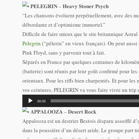
𝐏𝐄𝐋𝐄𝐆𝐑𝐈𝐍 – 𝐇𝐞𝐚𝐯𝐲 𝐒𝐭𝐨𝐧𝐞𝐫 𝐏𝐬𝐲𝐜𝐡
“Les chansons évoluent perpétuellement, avec des mo
débordante et d’optimisme immortel.”
Difficile de faire mieux que le site britannique Astral
Pelegrin
(“pèlerin” en vieux français). On peut aus
Pink Floyd, sans y parvenir tout à fait.
Séparés en France par quelques centaines de kilomètr
(batterie) sont réunis par leur goût confirmé pour le
orientaux. Pour les riffs bien charpentés. Et pour le
vos ceintures, PELEGRIN va vous faire vivre un trip
Lecteur
00:00
audio
𝐀𝐏𝐏𝐀𝐋𝐎𝐎𝐙𝐀 – 𝐃𝐞𝐬𝐞𝐫𝐭 𝐑𝐨𝐜𝐤
Appalooza est un destrier Bestois disparu assoiffé d’
dans la poussière d’un désert aride. Le groupe part t