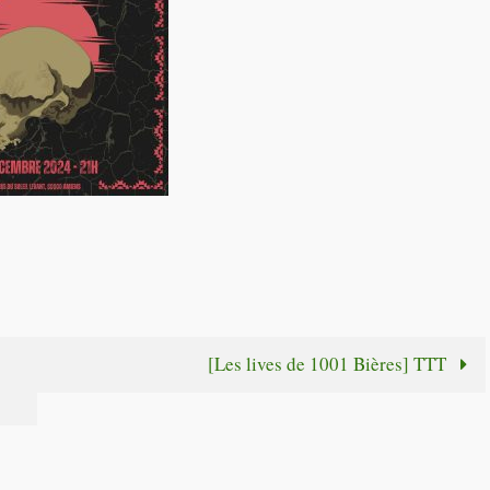
le
volume.
[Les lives de 1001 Bières] TTT