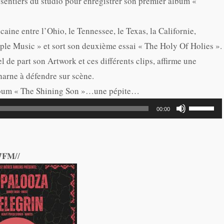
 sentiers du studio pour enregistrer son premier album «
augmente
ou
ine entre l’Ohio, le Tennessee, le Texas, la Californie,
diminuer
ple Music » et sort son deuxième essai « The Holy Of Holies ».
le
 de part son Artwork et ces différents clips, affirme une
volume.
harne à défendre sur scène.
album « The Shining Son »…une pépite…
Utilisez
00:00
les
flèches
haut/bas
𝟕𝐅𝐌//
pour
augmente
ou
diminuer