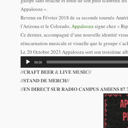
galope sans relâche et foule de son pied scabreux les
Appalooza ».
Revenu en Février 2018 de sa seconde tournée América
l’Arizona et le Colorado,
Appalooza
signe chez « Rip
Ce dernier, accompagné d’une nouvelle identité visuel
réincarnation musicale et visuelle que le groupe s’ac
Le 20 Octobre 2023 Appalooza sort son troisième 
Lecteur
00:00
audio
//𝐂𝐑𝐀𝐅𝐓 𝐁𝐄𝐄𝐑 & 𝐋𝐈𝐕𝐄 𝐌𝐔𝐒𝐈𝐂//
//𝐒𝐓𝐀𝐍𝐃 𝐃𝐄 𝐌𝐄𝐑𝐂𝐇//
//𝐄𝐍 𝐃𝐈𝐑𝐄𝐂𝐓 𝐒𝐔𝐑 𝐑𝐀𝐃𝐈𝐎 𝐂𝐀𝐌𝐏𝐔𝐒 𝐀𝐌𝐈𝐄𝐍𝐒 𝟖𝟕.