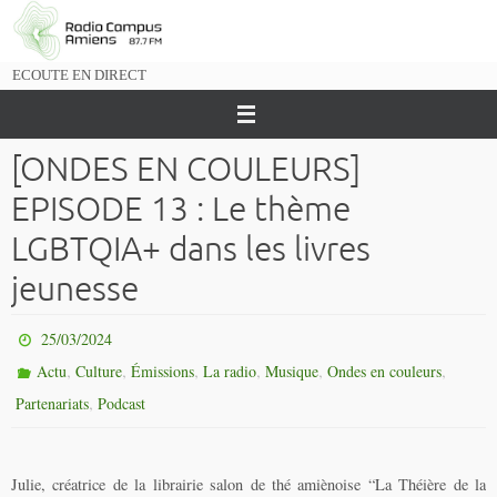
Passer
vers
le
ECOUTE EN DIRECT
contenu
[ONDES EN COULEURS]
EPISODE 13 : Le thème
LGBTQIA+ dans les livres
jeunesse
25/03/2024
,
,
,
,
,
,
Actu
Culture
Émissions
La radio
Musique
Ondes en couleurs
,
Partenariats
Podcast
Julie, créatrice de la librairie salon de thé amiènoise “La Théière de la