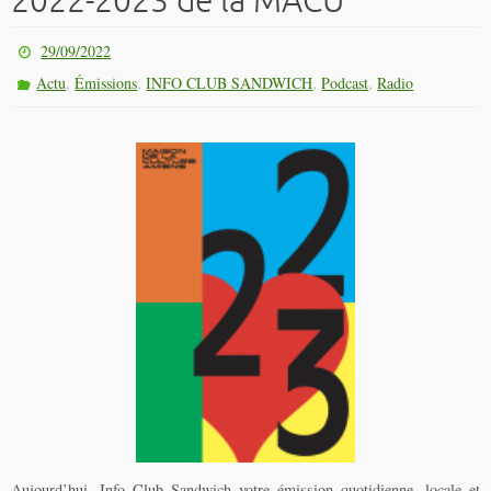
2022-2023 de la MACU
29/09/2022
,
,
,
,
Actu
Émissions
INFO CLUB SANDWICH
Podcast
Radio
Aujourd’hui, Info Club Sandwich votre émission quotidienne, locale et