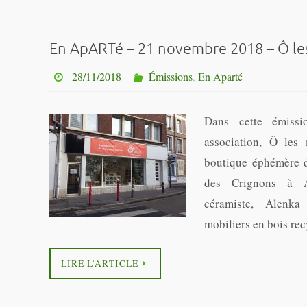
En ApARTé – 21 novembre 2018 – Ô le
28/11/2018
Émissions
,
En Aparté
Dans cette émissi
association, Ô les
boutique éphémère d
des Crignons à 
céramiste, Alenk
mobiliers en bois re
LIRE L’ARTICLE