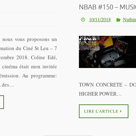
u
NBAB #150 – MUSI
10/11/2018
Nuthin
, nous vous proposons un
mmation du Ciné St Leu – 7
embre 2018. Coline Edé,
e cinéma était mon invitée
émission. Au programme:
s, des…
TOWN CONCRETE – DO
HIGHER POWER…
LIRE L’ARTICLE