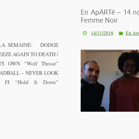
En ApARTé – 14 n
Femme Noir
14/11/2018
En Apa
 LA SEMAINE: DODGE
REEZE AGAIN TO DEATH /
S OWN “Wolf Throat”
 MADBALL – NEVER LOOK
 FI “Hold It Down”