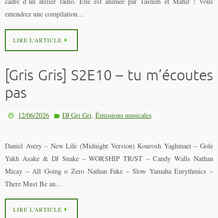
cadre d’un atelier radio. Elle est animée par Tasnim et Mahir ! Vous
entendrez une compilation…
LIRE L’ARTICLE
[Gris Gris] S2E10 – tu m’écoutes
pas
,
12/06/2026
DJ Gri Gri
Émissions musicales
Daniel Avery – New Life (Midnight Version) Kourosh Yaghmaei – Gole
Yakh Asake & DJ Snake – WORSHIP TR/ST – Candy Walls Nathan
Micay – All Going o Zero Nathan Fake – Slow Yamaha Eurythmics –
There Must Be an…
LIRE L’ARTICLE