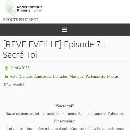
Passer
vers
le
ECOUTE EN DIRECT
contenu
[REVE EVEILLE] Episode 7 :
Sacré Toi
21/03/2023
,
,
,
,
,
,
,
Actu
Culture
Émissions
La radio
Musique
Partenariats
Podcast
Rêve éveillé
“Sacré toi”
Sacré en nous en toi, le sacré, le non-nommé, la puissance et l’absence,
l’insouciance.
Toi qui trottine sur les toits, moi qui m’accroche à tes bras, jouissance