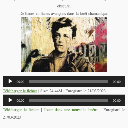
obscure.
De lianes en lianes avançons dans la forêt chamanique.
Lecteur
00:00
00:00
audio
Télécharger le fichier
| Size: 24.44M | Enregistré le 21/03/2023
Lecteur
00:00
00:00
audio
Télécharger le fichier
|
Jouer dans une nouvelle fenêtre
|
Enregistré le
21/03/2023