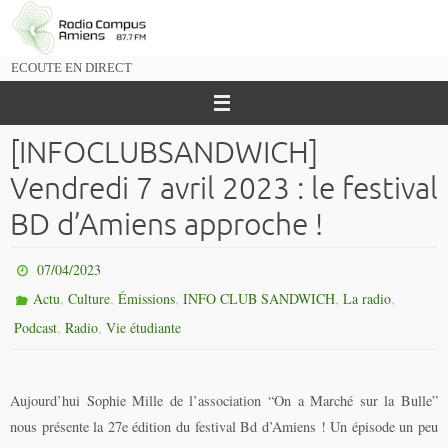
Passer
vers
le
ECOUTE EN DIRECT
contenu
[INFOCLUBSANDWICH]
Vendredi 7 avril 2023 : le festival
BD d’Amiens approche !
07/04/2023
,
,
,
,
,
Actu
Culture
Émissions
INFO CLUB SANDWICH
La radio
,
,
Podcast
Radio
Vie étudiante
Aujourd’hui Sophie Mille de l’association “On a Marché sur la Bulle”
nous présente la 27e édition du festival Bd d’Amiens ! Un épisode un peu