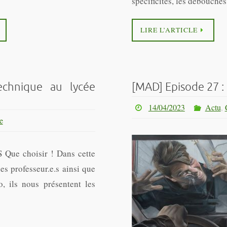
spécificités, les débouch
LIRE L’ARTICLE
echnique au lycée
[MAD] Episode 27 : 
14/04/2023
Actu
,
e
Que choisir ! Dans cette
s professeur.e.s ainsi que
, ils nous présentent les