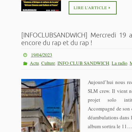
LIRE L’ARTICLE
[INFOCLUBSANDWICH] Mercredi 19 avr
encore du rap et du rap !
19/04/2023
Actu
,
Culture
,
INFO CLUB SANDWICH
,
La radio
,
M
Aujourd’hui nous rec
SLM crew. Il vient 
projet solo inti
Accompagné de son é
déambulations dans 
album sortira le 11…