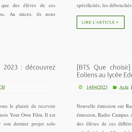
si que des élèves de ces
spécificités, les débouch
ions. Au micro, ils nous
LIRE L’ARTICLE
 2023 : découvrez
[BTS Que choisir
Eoliens au lycée Ed
CH
14/04/2023
Actu
,
ons le plaisir de recevoir
Nouvelle émission sur Ra
ois Your Own Film. Il est
émission, Radio Campus Am
 son dernier projet solo
des élèves de ces différe