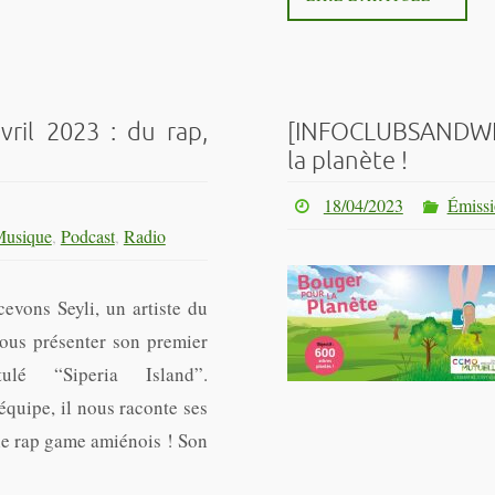
il 2023 : du rap,
[INFOCLUBSANDWICH
la planète !
18/04/2023
Émissi
usique
,
Podcast
,
Radio
evons Seyli, un artiste du
nous présenter son premier
tulé “Siperia Island”.
quipe, il nous raconte ses
le rap game amiénois ! Son