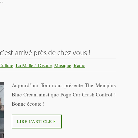
és…
c’est arrivé près de chez vous !
Culture
,
La Malle à Disque
,
Musique
,
Radio
Aujourd’hui Tom nous présente The Memphis
Blue Cream ainsi que Pogo Car Crash Control !
Bonne écoute !
LIRE L’ARTICLE