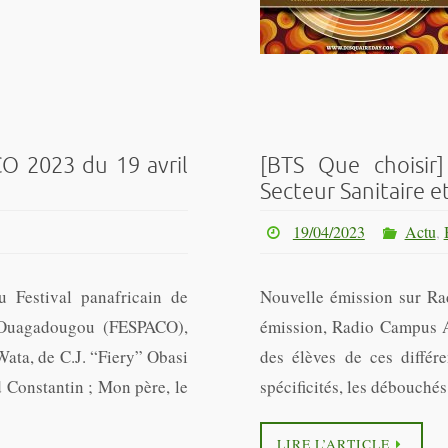
O 2023 du 19 avril
[BTS Que choisir]
Secteur Sanitaire et
19/04/2023
Actu
,
u Festival panafricain de
Nouvelle émission sur Ra
 Ouagadougou (FESPACO),
émission, Radio Campus Am
ata, de C.J. “Fiery” Obasi
des élèves de ces différe
d Constantin ; Mon père, le
spécificités, les débouch
LIRE L’ARTICLE