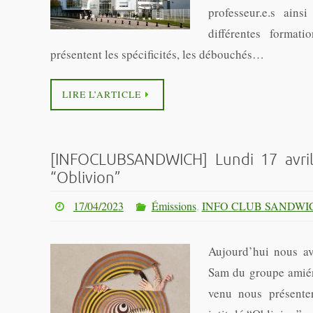
professeur.e.s ain
différentes format
présentent les spécificités, les débouchés…
LIRE L’ARTICLE
[INFOCLUBSANDWICH] Lundi 17 avril
“Oblivion”
17/04/2023
Émissions
,
INFO CLUB SANDWI
Aujourd’hui nous av
Sam du groupe amién
venu nous présenter