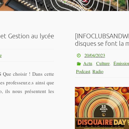
et Gestion au lycée
[INFOCLUBSANDWIC
disques se font la m
e
20/04/2023
Actu
,
Culture
,
Émissio
Podcast
,
Radio
Que choisir ! Dans cette
s professeur.e.s ainsi que
, ils nous présentent les