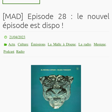
[MAD] Episode 28 : le nouvel
épisode est dispo !
21/04/2023
,
,
,
,
,
,
Actu
Culture
Émissions
La Malle à Disque
La radio
Musique
,
Podcast
Radio